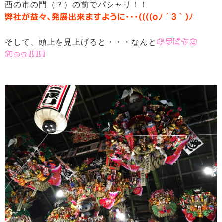
酉の市の門（？）の前でパシャリ！！
弊社が益々、発展出来ますように・・・((((ｏﾉ´3｀)ﾉ
そして、頭上を見上げると・・・なんと
キラビヤカ
なっっ！！！！！