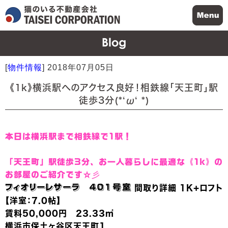
[
物件情報
]
2018年07月05日
《1k》横浜駅へのアクセス良好！相鉄線「天王町」駅
徒歩3分(*‘ω‘ *)
本日は横浜駅まで相鉄線で1駅！
「天王町」駅徒歩3分、お一人暮らしに最適な《1k》の
お部屋のご紹介です☆彡
フィオリーレサーラ 401号室
間取り詳細 1K+ロフト
【洋室：7.0帖】
賃料50,000円 23.33㎡
横浜市保土ヶ谷区天王町1